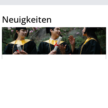
Neuigkeiten
Spring School erfolgreich
abgeschlossen
Die internationale BioIntAkt Spring School zum
Thema “Bioacoustics and Species Recognition using
Artificial Intelligence” fand vom 23.–...
27. März 2026